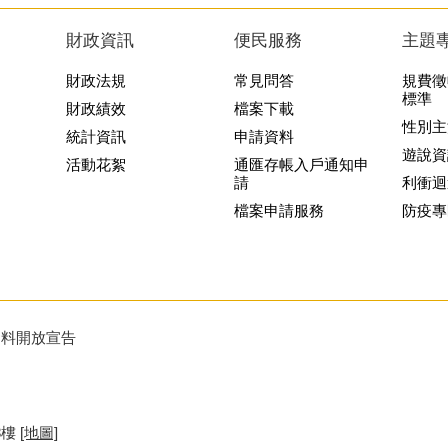
財政資訊
便民服務
主題
財政法規
常見問答
規費徵
標準
財政績效
檔案下載
性別主
統計資訊
申請資料
遊說資
活動花絮
通匯存帳入戶通知申
請
利衝迴
檔案申請服務
防疫專
資料開放宣告
8樓
[地圖]