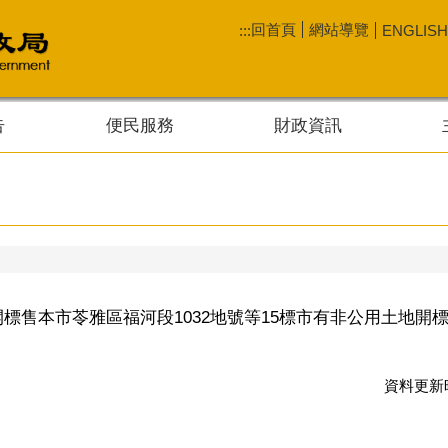
回首頁
網站導覽
:::
ENGLISH
告
便民服務
財政資訊
公開標售本市苓雅區福河段1032地號等15標市有非公用土地開
資料更新時