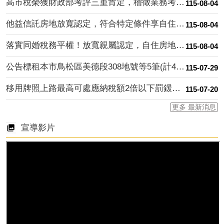
高市稅榮獲財政部考評三重肯定，稽徵業務考核雙料蟬聯，稅捐努力....
115-08-04
他益信託房地放寬認定，符合特定條件享自住優惠稅率
115-08-04
落實同婚稅務平權！放寬親屬認定，自住房地與身障車輛輕鬆省稅
115-08-04
公告標租本市鳥松區美德段308地號等5筆(計4案)市有標公用....
115-07-29
移用牌照上路最高可處應納稅額2倍以下罰鍰，請民眾切勿心存僥倖....
115-07-20
更多 最新消息
宣導影片