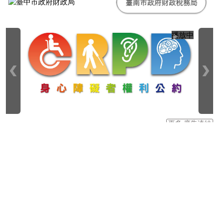
播放中
目
更多 廣告連結
前
切
換
至:
CRPD
:::
資
隱私權政策宣告
資訊安全宣告
網站資料開放宣告
訊
瀏覽人次：
43
網
高雄市政府財政局 版權所有
電 話：07-3368333#2843、2076