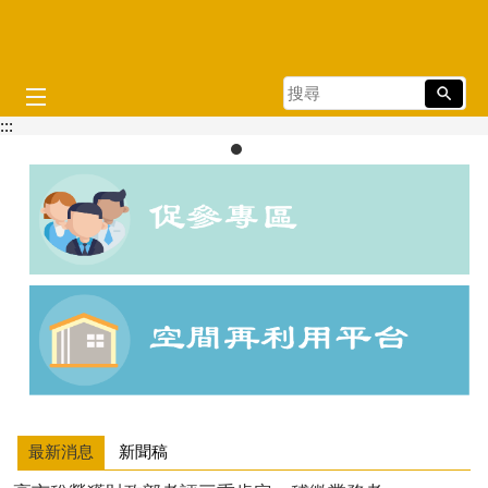
跳到主要內容區塊
搜
尋
:::
目
播放中
前
顯
示
圖
片:
打
詐
新
四
法
最新消息
新聞稿