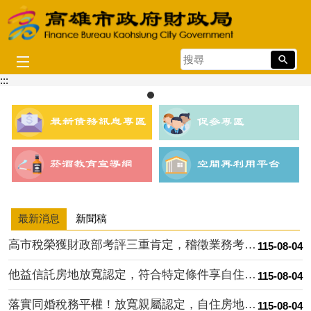
跳到主要內容區塊
搜
尋
:::
目
播放中
前
顯
示
圖
片:
打
詐
最新消息
新聞稿
新
四
高市稅榮獲財政部考評三重肯定，稽徵業務考核雙料蟬聯，稅捐努力....
115-08-04
法
他益信託房地放寬認定，符合特定條件享自住優惠稅率
115-08-04
落實同婚稅務平權！放寬親屬認定，自住房地與身障車輛輕鬆省稅
115-08-04