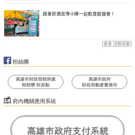
跟著菸酒宣導小隊一起歡度籃籮會！
更多 活動花絮
粉絲團
府內機關應用系統