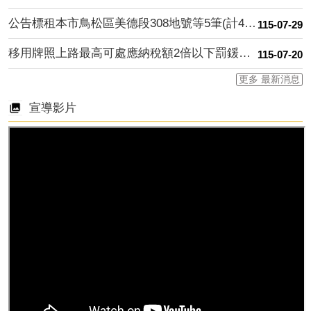
公告標租本市鳥松區美德段308地號等5筆(計4案)市有標公用....
115-07-29
移用牌照上路最高可處應納稅額2倍以下罰鍰，請民眾切勿心存僥倖....
115-07-20
更多 最新消息
宣導影片