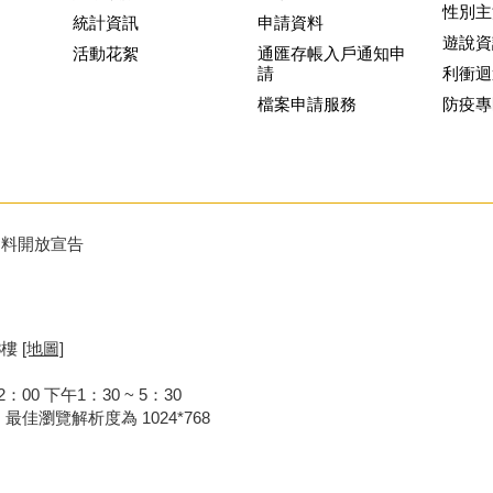
性別主
統計資訊
申請資料
遊說資
活動花絮
通匯存帳入戶通知申
請
利衝迴
檔案申請服務
防疫專
資料開放宣告
8樓
[地圖]
00 下午1：30 ~ 5：30
器，最佳瀏覽解析度為 1024*768