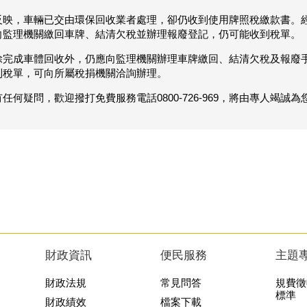
反映，車輛已交由環保回收業者處理，卻仍收到使用牌照稅繳款書。
向監理機關繳回車牌、結清欠稅並辦理報廢登記，仍可能收到稅單。
除完成車體回收外，仍應向監理機關辦理車牌繳回、結清欠稅及報廢
到稅單，可向所屬稅捐機關洽詢辦理。
何疑問，歡迎撥打免費服務電話0800-726-969，將由專人竭誠為
財政資訊
便民服務
主題
財政法規
常見問答
規費徵
標準
財政績效
檔案下載