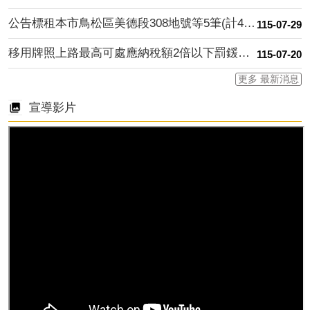
公告標租本市鳥松區美德段308地號等5筆(計4案)市有標公用....
115-07-29
移用牌照上路最高可處應納稅額2倍以下罰鍰，請民眾切勿心存僥倖....
115-07-20
更多 最新消息
宣導影片