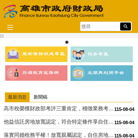
跳到主要內容區塊
搜
尋
:::
目
播放中
前
顯
示
圖
片:
打
詐
最新消息
新聞稿
新
四
高市稅榮獲財政部考評三重肯定，稽徵業務考核雙料蟬聯，稅捐努力....
115-08-04
法
他益信託房地放寬認定，符合特定條件享自住優惠稅率
115-08-04
落實同婚稅務平權！放寬親屬認定，自住房地與身障車輛輕鬆省稅
115-08-04