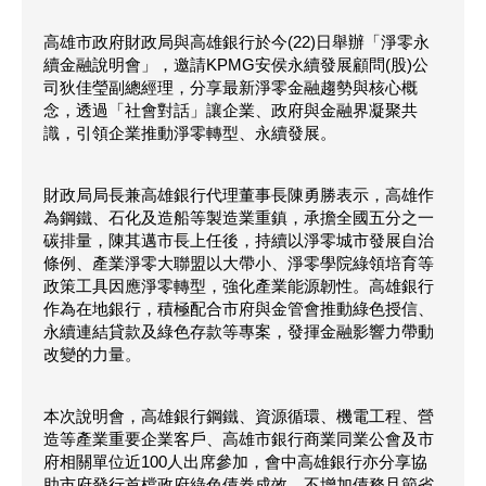
高雄市政府財政局與高雄銀行於今(22)日舉辦「淨零永
續金融說明會」，邀請KPMG安侯永續發展顧問(股)公
司狄佳瑩副總經理，分享最新淨零金融趨勢與核心概
念，透過「社會對話」讓企業、政府與金融界凝聚共
識，引領企業推動淨零轉型、永續發展。
財政局局長兼高雄銀行代理董事長陳勇勝表示，高雄作
為鋼鐵、石化及造船等製造業重鎮，承擔全國五分之一
碳排量，陳其邁市長上任後，持續以淨零城市發展自治
條例、產業淨零大聯盟以大帶小、淨零學院綠領培育等
政策工具因應淨零轉型，強化產業能源韌性。高雄銀行
作為在地銀行，積極配合市府與金管會推動綠色授信、
永續連結貸款及綠色存款等專案，發揮金融影響力帶動
改變的力量。
本次說明會，高雄銀行鋼鐵、資源循環、機電工程、營
造等產業重要企業客戶、高雄市銀行商業同業公會及市
府相關單位近100人出席參加，會中高雄銀行亦分享協
助市府發行首檔政府綠色債券成效，不增加債務且節省