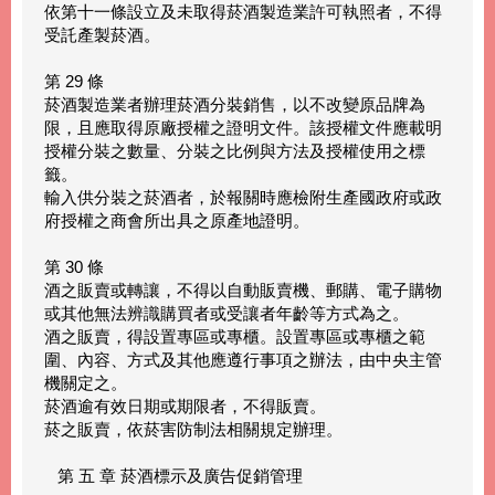
依第十一條設立及未取得菸酒製造業許可執照者，不得
受託產製菸酒。
第 29 條
菸酒製造業者辦理菸酒分裝銷售，以不改變原品牌為
限，且應取得原廠授權之證明文件。該授權文件應載明
授權分裝之數量、分裝之比例與方法及授權使用之標
籤。
輸入供分裝之菸酒者，於報關時應檢附生產國政府或政
府授權之商會所出具之原產地證明。
第 30 條
酒之販賣或轉讓，不得以自動販賣機、郵購、電子購物
或其他無法辨識購買者或受讓者年齡等方式為之。
酒之販賣，得設置專區或專櫃。設置專區或專櫃之範
圍、內容、方式及其他應遵行事項之辦法，由中央主管
機關定之。
菸酒逾有效日期或期限者，不得販賣。
菸之販賣，依菸害防制法相關規定辦理。
第 五 章 菸酒標示及廣告促銷管理