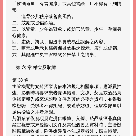
「飲酒過量，有害健康」或其他警語，且不得有下列情
形：
一、違背公共秩序或善良風俗。
二、鼓勵或提倡飲酒。
三、以兒童、少年為對象，或妨害兒童、少年、孕婦身
心健康。
四、虛偽、誇張、捏造事實或易生誤解之內容。
五、暗示或明示具醫療保健效果之標示、廣告或促銷。
六、其他經中央主管機關公告禁止之情事。
第 六 章 稽查及取締
第 38 條
主管機關對於菸酒業者依本法規定相關事項，應派員抽
查。必要時得要求業者提供帳簿、文據、菸品或酒品真
偽鑑定報告或來源證明文件及其他必要之資料，並得取
樣檢驗，受檢者不得拒絕、規避或妨礙。但取樣數量以
足供檢驗之用者為限。
菸酒業者依前項規定提供帳簿、文據、菸品或酒品真偽
鑑定報告或來源證明文件及其他必要之資料時，主管機
關應掣給收據，除涉嫌違反本法規定者外，應自帳簿、