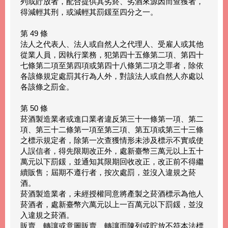
列或貯放者，配合提供其劣菸、劣酒來源因而查獲者，
得減輕其刑，或減輕其罰鍰至四分之一。
第 49 條
法人之代表人、法人或自然人之代理人、受雇人或其他
從業人員，因執行業務，犯第四十五條第二項、第四十
七條第二項至第四項或第四十八條第二項之罪者，除依
各該條規定處罰其行為人外，對該法人或自然人亦處以
各該條之罰金。
第 50 條
菸酒製造業者或進口業者違反第三十一條第一項、第二
項、第三十二條第一項至第三項、第五項或第三十三條
之標示規定者，除第一次查獲情形未涉及標示不實或使
人誤信者，得先限期改正外，處新臺幣三萬元以上五十
萬元以下罰鍰，並通知其限期回收改正，改正前不得繼
續販售；屆期不遵行者，按次處罰，並沒入違規之菸
酒。
菸酒製造業者，未經授權同意將產製之菸酒標示為他人
菸酒者，處新臺幣六萬元以上一百萬元以下罰鍰，並沒
入違規之菸酒。
販賣、轉讓或意圖販賣、轉讓而陳列或貯放不符本法標