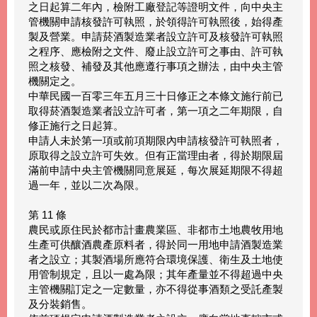
之日起算二年內，檢附工廠登記等證明文件，向中央主
管機關申請核發許可執照，於領得許可執照後，始得產
製及營業。申請菸酒製造業者設立許可及核發許可執照
之程序、應檢附之文件、廢止設立許可之事由、許可執
照之核發、補發及其他應遵行事項之辦法，由中央主管
機關定之。
中華民國一百零三年五月三十日修正之本條文施行前已
取得菸酒製造業者設立許可者，第一項之二年期限，自
修正施行之日起算。
申請人未於第一項或前項期限內申請核發許可執照者，
原取得之設立許可失效。但有正當理由者，得於期限屆
滿前申請中央主管機關同意展延，每次展延期限不得超
過一年，並以二次為限。
第 11 條
農民或原住民於都市計畫農業區、非都市土地農牧用地
生產可供釀酒農產原料者，得於同一用地申請酒製造業
者之設立；其製酒場所應符合環境保護、衛生及土地使
用管制規定，且以一處為限；其年產量並不得超過中央
主管機關訂定之一定數量，亦不得從事酒類之受託產製
及分裝銷售。