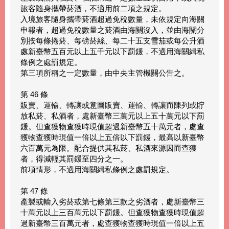
旅客隨身攜帶菸酒，不適用前二項之規定。
入境旅客隨身攜帶菸酒超過免稅數量，未依規定向海關
申報者，超過免稅數量之菸酒由海關沒入，並由海關分
別按每條捲菸、每磅菸絲、每二十五支雪茄或每公升酒
處新臺幣五百元以上五千元以下罰鍰，不適用海關緝私
條例之處罰規定。
第三項所稱之一定數量，由中央主管機關公告之。
第 46 條
販賣、運輸、轉讓或意圖販賣、運輸、轉讓而陳列或貯
放私菸、私酒者，處新臺幣三萬元以上五十萬元以下罰
鍰。但查獲物查獲時現值超過新臺幣五十萬元者，處查
獲物查獲時現值一倍以上五倍以下罰鍰，最高以新臺幣
六百萬元為限。配合提供其私菸、私酒來源因而查獲
者，得減輕其罰鍰至四分之一。
前項情形，不適用海關緝私條例之處罰規定。
第 47 條
產製或輸入劣菸或第七條第三款之劣酒者，處新臺幣三
十萬元以上三百萬元以下罰鍰。但查獲物查獲時現值超
過新臺幣三百萬元者，處查獲物查獲時現值一倍以上五