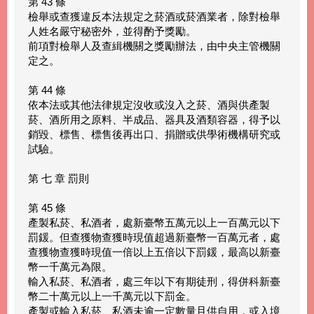
第 43 條
檢舉或查獲違反本法規定之菸酒或菸酒業者，除對檢舉
人姓名嚴守秘密外，並得酌予獎勵。
前項對檢舉人及查緝機關之獎勵辦法，由中央主管機關
定之。
第 44 條
依本法或其他法律規定沒收或沒入之菸、酒與供產製
菸、酒所用之原料、半成品、器具及酒類容器，得予以
銷毀、標售、標售後再出口、捐贈或供學術機構研究或
試驗。
第 七 章 罰則
第 45 條
產製私菸、私酒者，處新臺幣五萬元以上一百萬元以下
罰鍰。但查獲物查獲時現值超過新臺幣一百萬元者，處
查獲物查獲時現值一倍以上五倍以下罰鍰，最高以新臺
幣一千萬元為限。
輸入私菸、私酒者，處三年以下有期徒刑，得併科新臺
幣二十萬元以上一千萬元以下罰金。
產製或輸入私菸、私酒未逾一定數量且供自用，或入境