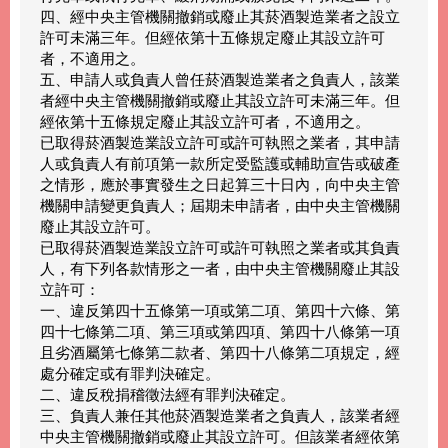
四、經中央主管機關撤銷或廢止其菸酒製造業者之設立
許可未滿三年。但經依第十五條規定廢止其設立許可
者，不適用之。
五、申請人或負責人曾任菸酒製造業者之負責人，該業
者經中央主管機關撤銷或廢止其設立許可未滿三年。但
經依第十五條規定廢止其設立許可者，不適用之。
已取得菸酒製造業設立許可或許可執照之業者，其申請
人或負責人有前項第一款所定受監護或輔助宣告或破產
之情形，應於事實發生之日起算三十日內，向中央主管
機關申請變更負責人；屆期未申請者，由中央主管機關
廢止其設立許可。
已取得菸酒製造業設立許可或許可執照之業者或其負責
人，有下列各款情形之一者，由中央主管機關廢止其設
立許可：
一、違反第四十五條第一項或第二項、第四十六條、第
四十七條第二項、第三項或第四項、第四十八條第一項
且劣酒屬第七條第二款者、第四十八條第二項規定，經
處分確定或有罪判決確定。
二、違反稅捐稽徵法經有罪判決確定。
三、負責人兼任其他菸酒製造業者之負責人，該業者經
中央主管機關撤銷或廢止其設立許可。但該業者經依第