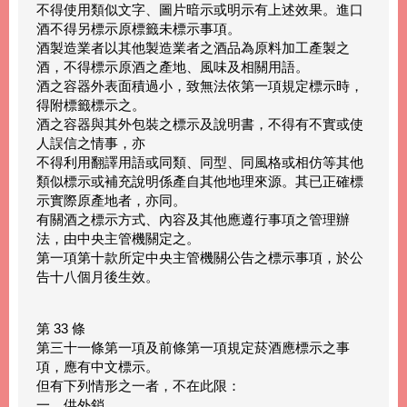
不得使用類似文字、圖片暗示或明示有上述效果。進口
酒不得另標示原標籤未標示事項。
酒製造業者以其他製造業者之酒品為原料加工產製之
酒，不得標示原酒之產地、風味及相關用語。
酒之容器外表面積過小，致無法依第一項規定標示時，
得附標籤標示之。
酒之容器與其外包裝之標示及說明書，不得有不實或使
人誤信之情事，亦
不得利用翻譯用語或同類、同型、同風格或相仿等其他
類似標示或補充說明係產自其他地理來源。其已正確標
示實際原產地者，亦同。
有關酒之標示方式、內容及其他應遵行事項之管理辦
法，由中央主管機關定之。
第一項第十款所定中央主管機關公告之標示事項，於公
告十八個月後生效。
第 33 條
第三十一條第一項及前條第一項規定菸酒應標示之事
項，應有中文標示。
但有下列情形之一者，不在此限：
一、供外銷。