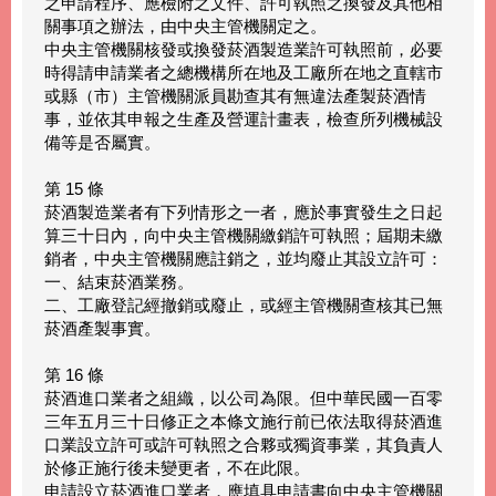
之申請程序、應檢附之文件、許可執照之換發及其他相
關事項之辦法，由中央主管機關定之。
中央主管機關核發或換發菸酒製造業許可執照前，必要
時得請申請業者之總機構所在地及工廠所在地之直轄市
或縣（市）主管機關派員勘查其有無違法產製菸酒情
事，並依其申報之生產及營運計畫表，檢查所列機械設
備等是否屬實。
第 15 條
菸酒製造業者有下列情形之一者，應於事實發生之日起
算三十日內，向中央主管機關繳銷許可執照；屆期未繳
銷者，中央主管機關應註銷之，並均廢止其設立許可：
一、結束菸酒業務。
二、工廠登記經撤銷或廢止，或經主管機關查核其已無
菸酒產製事實。
第 16 條
菸酒進口業者之組織，以公司為限。但中華民國一百零
三年五月三十日修正之本條文施行前已依法取得菸酒進
口業設立許可或許可執照之合夥或獨資事業，其負責人
於修正施行後未變更者，不在此限。
申請設立菸酒進口業者，應填具申請書向中央主管機關