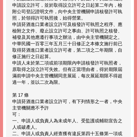
申請設立許可，並於取得設立許可之日起算二年內，檢
附公司登記證明文件，向中央主管機關申請核發許可執
照，於領得許可執照後，始得營業。
申請菸酒進口業者設立許可及核發許可執照之程序、應
檢附之文件、廢止設立許可之事由、許可執照之核發、
補發及其他應遵行事項之辦法，由中央主管機關定之。
中華民國一百零三年五月三十日修正之本條文施行前已
取得菸酒進口業者設立許可者，第二項之二年期限，自
修正施行之日起算。
申請人未於第二項或前項期限內申請核發許可執照者，
原取得之設立許可失效。但有正當理由者，得於期限屆
滿前申請中央主管機關同意展延，每次展延期限不得超
過一年，並以二次為限。
第 17 條
申請菸酒進口業者設立許可，有下列情形之一者，中央
主管機關應不予許
可：
一、申請人或負責人為未成年人、受監護或輔助宣告之
人或破產人。
二、申請人或負責人經查獲有違反第四十五條第一項或