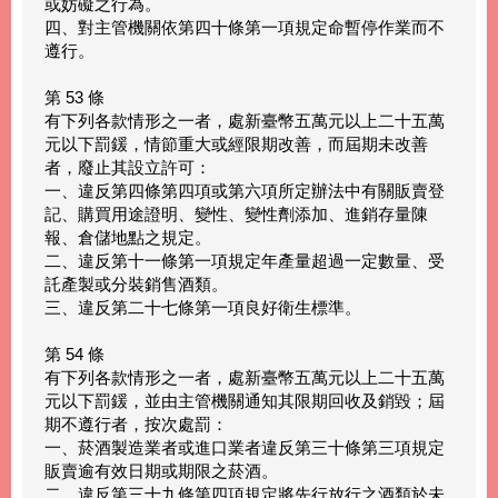
或妨礙之行為。
四、對主管機關依第四十條第一項規定命暫停作業而不
遵行。
第 53 條
有下列各款情形之一者，處新臺幣五萬元以上二十五萬
元以下罰鍰，情節重大或經限期改善，而屆期未改善
者，廢止其設立許可：
一、違反第四條第四項或第六項所定辦法中有關販賣登
記、購買用途證明、變性、變性劑添加、進銷存量陳
報、倉儲地點之規定。
二、違反第十一條第一項規定年產量超過一定數量、受
託產製或分裝銷售酒類。
三、違反第二十七條第一項良好衛生標準。
第 54 條
有下列各款情形之一者，處新臺幣五萬元以上二十五萬
元以下罰鍰，並由主管機關通知其限期回收及銷毀；屆
期不遵行者，按次處罰：
一、菸酒製造業者或進口業者違反第三十條第三項規定
販賣逾有效日期或期限之菸酒。
二、違反第三十九條第四項規定將先行放行之酒類於未