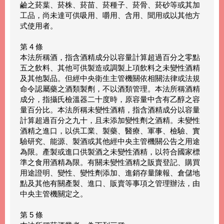
鹼之菸葉、菸株、菸苗、菸種子、菸骨、菸砂等或其加
工品，尚未達可供吸用、嚼用、含用、聞用或以其他方
式使用者。
第 4 條
本法所稱酒，指含酒精成分以容量計算超過百分之零點
五之飲料、其他可供製造或調製上項飲料之未變性酒精
及其他製品。但經中央衛生主管機關依相關法律或法規
命令認屬藥之酒類製劑，不以酒類管理。本法所稱酒精
成分，指攝氏檢溫器二十度時，原容量中含有乙醇之容
量百分比。本法所稱未變性酒精，指含酒精成分以容量
計算超過百分之九十，且未添加變性劑之酒精。未變性
酒精之進口，以供工業、製藥、醫療、軍事、檢驗、實
驗研究、能源、製酒或其他經中央主管機關公告之用途
為限。產製或進口供製酒之未變性酒精，以符合國家標
準之食用酒精為限。有關未變性酒精之販賣登記、購買
用途證明、變性、變性劑添加、進銷存量陳報、倉儲地
點及其他有關產製、進口、販賣等事項之管理辦法，由
中央主管機關定之。
第 5 條