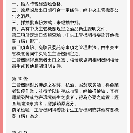
一、輸入時曾經查驗合格。
二、原產國及出口國符合一定條件，經中央主管機關公
告之酒品。
三、採抽批查驗方式，未經抽中批。
四、具有中央主管機關規定之酒品衛生證明文件。
第三項所定進口酒類查驗，中央主管機關得委託其他機
關（構）辦理。
前四項查驗、免驗及委託等事項之管理辦法，由中央主
管機關會同中央衛生主管機關定之。
主管機關得應業者出口之需，核發或協調相關機關核發
衛生或其他相關證明文件。
第 40 條
主管機關對於涉嫌之私菸、私酒、劣菸或劣酒，得命業
者暫停作業，並得予以封存或扣留，經抽樣檢驗，其有
繼續發酵或危害環境衛生之虞者，得為必要之處置；經
查無違法事實者，應撤銷原處分。
前項檢驗，主管機關得委託衛生主管機關或其他有關機
關（構）為之。
第 41 條