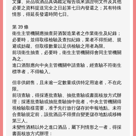
文據、菸品或酒品真偽鑑定報告或來源證明文件及其他
必要之資料提送完全之日起算七日內發還之；其有特殊
情形，得延長發還時間七日。
第 39 條
衛生主管機關應抽查菸酒製造業者之作業衛生及紀錄；
必要時，並得取樣檢驗及查扣紀錄，業者不得拒絕、規
避或妨礙。但取樣數量以足供檢驗之用者為限。
前項衛生抽查，必要時，衛生主管機關得會同主管機關
為之。
進口酒類應向中央主管機關申請查驗，經查驗不符衛生
標準者，不得輸入。
但非供銷售，且未逾一定數量或供特定用途者，不在此
限。
前項查驗，得採逐批查驗、抽批查驗或書面核放方式辦
理；採逐批查驗或抽批查驗抽中批者，中央主管機關得
視檢驗取樣需要，准予先行放行儲存於申報地點。未符
合查驗規定前，該批酒品不得擅自變更儲存地點或移轉
第三人。
未變性酒精以外之進口酒品，屬下列情形之一者，得採
書面核放方式辦理：