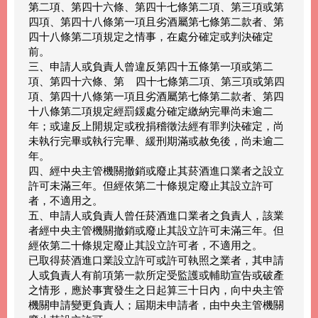
第二項、第四十六條、第四十七條第二項、第三項或第
四項、第四十八條第一項且劣酒屬第七條第二款者、第
四十八條第二項規定之情事，在處分確定或判決確定
前。
三、申請人或負責人曾違反第四十五條第一項或第二
項、第四十六條、第 四十七條第二項、第三項或第四
項、第四十八條第一項且劣酒屬第七條第二款者、第四
十八條第二項規定經罰鍰處分確定繳納完畢尚未逾二
年；或違反上開規定或稅捐稽徵法經有罪判決確定，尚
未執行完畢或執行完畢、緩刑期滿或赦免後，尚未逾二
年。
四、經中央主管機關撤銷或廢止其菸酒進口業者之設立
許可未滿三年。但經依第二十條規定廢止其設立許可
者，不適用之。
五、申請人或負責人曾任菸酒進口業者之負責人，該業
者經中央主管機關撤銷或廢止其設立許可未滿三年。但
經依第二十條規定廢止其設立許可者，不適用之。
已取得菸酒進口業設立許可或許可執照之業者，其申請
人或負責人有前項第一款所定受監護或輔助宣告或破產
之情形，應於事實發生之日起算三十日內，向中央主管
機關申請變更負責人；屆期未申請者，由中央主管機關