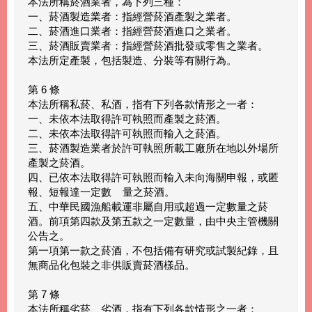
本法所稱菸酒業者，為下列三種：
一、菸酒製造業者：指經營菸酒產製之業者。
二、菸酒進口業者：指經營菸酒進口之業者。
三、菸酒販賣業者：指經營菸酒批發或零售之業者。
本法所定產製，包括製造、分裝等有關行為。
第 6 條
本法所稱私菸、私酒，指有下列各款情形之一者：
一、未依本法取得許可執照而產製之菸酒。
二、未依本法取得許可執照而輸入之菸酒。
三、菸酒製造業者於許可執照所載工廠所在地以外場所
產製之菸酒。
四、已依本法取得許可執照而輸入未向海關申報，或匿
報、短報達一定數 量之菸酒。
五、中華民國漁船載運非屬自用或超過一定數量之菸
酒。前項第四款及第五款之一定數量，由中央主管機關
公告之。
第一項第一款之菸酒，不包括備有研究或試製紀錄，且
無商品化包裝之非供販賣菸酒樣品。
第 7 條
本法所稱劣菸、劣酒，指有下列各款情形之一者：