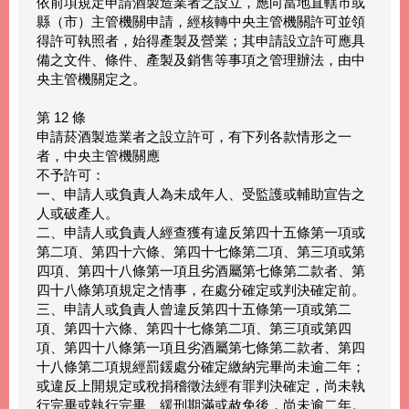
依前項規定申請酒製造業者之設立，應向當地直轄市或
縣（市）主管機關申請，經核轉中央主管機關許可並領
得許可執照者，始得產製及營業；其申請設立許可應具
備之文件、條件、產製及銷售等事項之管理辦法，由中
央主管機關定之。
第 12 條
申請菸酒製造業者之設立許可，有下列各款情形之一
者，中央主管機關應
不予許可：
一、申請人或負責人為未成年人、受監護或輔助宣告之
人或破產人。
二、申請人或負責人經查獲有違反第四十五條第一項或
第二項、第四十六條、第四十七條第二項、第三項或第
四項、第四十八條第一項且劣酒屬第七條第二款者、第
四十八條第項規定之情事，在處分確定或判決確定前。
三、申請人或負責人曾違反第四十五條第一項或第二
項、第四十六條、第四十七條第二項、第三項或第四
項、第四十八條第一項且劣酒屬第七條第二款者、第四
十八條第二項規經罰鍰處分確定繳納完畢尚未逾二年；
或違反上開規定或稅捐稽徵法經有罪判決確定，尚未執
行完畢或執行完畢、緩刑期滿或赦免後，尚未逾二年。