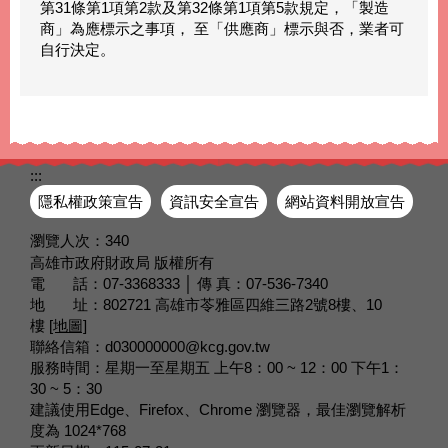
第31條第1項第2款及第32條第1項第5款規定，「製造
商」為應標示之事項， 至「供應商」標示與否，業者可
自行決定。
:::
隱私權政策宣告
資訊安全宣告
網站資料開放宣告
瀏覽人次：
340
高雄市政府財政局 版權所有
電 話：07-3368333 │ 傳 真：07-536-7340
地 址：802721 高雄市苓雅區四維三路2號8樓、10
樓
[地圖]
聯絡信箱：d030000000@kcg.gov.tw
服務時間：星期一至星期五 上午8：00 ~ 12：00 下午1：
30 ~ 5：30
建議使用Edge、Firefox、Chrome 瀏覽器，最佳瀏覽解析
度為 1024*768