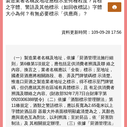
製造業者名稱及地址應標示至何種程度？背標
之字體、警語及其他標示（如回收標誌）字體
大小為何？有無必要標示「供應商」？
資料更新時間：109-09-28 17:56
（一）製造業者名稱及地址，依據「菸酒管理法施行細
則」第6條第1項規定，應包括足供消費者辨識及聯 絡之
內容。換言之，業者名稱應以「全銜」標示；至地址，
國產菸酒應將相關路段、巷、弄及門牌號碼標 示清楚。
惟進口菸酒之製造業者地址之標示，得不標示至門牌號
碼，但仍應就其所在區域有具體標示，且 有足供消費者
辨識及聯絡之內容。(財政部92年7月7日台財庫字第
0920306388號令) （二）依據「酒類標示管理辦法」第
11條規定，酒類之警語標示，應以長寬為2.65毫米以上
字體於酒品容 器最大外表面積明顯處清楚為之，其顏色
應與底色互為對比，以利辨識；至於菸品，依「菸害防
制法」及 其相關規定辦理。 （三）依據「菸酒管理法」