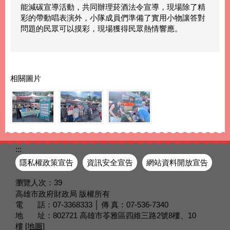
能減碳宣導活動，共同辦理菸酒法令宣導，現場除了精
彩的帶動唱表演外，小隊成員們準備了實用小物讓答對
問題的民眾可以摸彩，現場獲得民眾熱情響應。
相關圖片
:::
隱私權政策宣告
資訊安全宣告
網站資料開放宣告
瀏覽人次：
39
高雄市政府財政局 版權所有
電 話：07-3368333 │ 傳 真：07-536-7340
地 址：802721 高雄市苓雅區四維三路2號8樓、10
樓
[地圖]