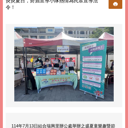
炎炎夏日，菸酒宣導小隊熱情為民眾宣導法
令！
114年7月13日結合瑞興里辦公處舉辦之盛夏童樂趣暨節