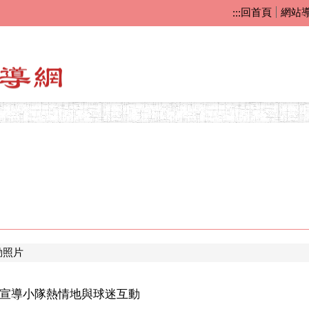
回首頁
網站
:::
動照片
宣導小隊熱情地與球迷互動