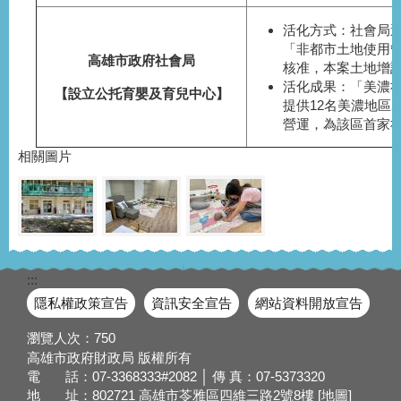
活化方式：社會局透
「非都市土地使用
高雄市政府社會局
核准，本案土地增
活化成果：「美濃
【設立
公托育嬰及育兒中心
】
提供12名美濃地區
營運，為該區首家
相關圖片
:::
隱私權政策宣告
資訊安全宣告
網站資料開放宣告
瀏覽人次：
750
高雄市政府財政局 版權所有
電 話：07-3368333#2082 │ 傳 真：07-5373320
地 址：802721 高雄市苓雅區四維三路2號8樓
[地圖]