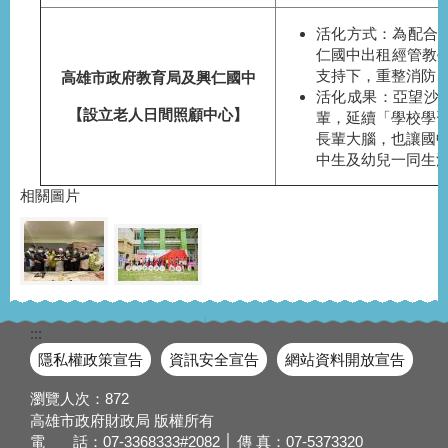
活化方式：為配合
仁國中出租經管教學
支持下，重整消防
高雄市政府教育局及興仁國中
活化成果：亞望沙
【設立老人
日間照顧中心
】
輩，延續「學校學
長輩大腦，也讓國
中生及幼兒一同生活
相關圖片
:::
隱私權政策宣告
資訊安全宣告
網站資料開放宣告
瀏覽人次：
872
高雄市政府財政局 版權所有
電 話：07-3368333#2082 │ 傳 真：07-5373320