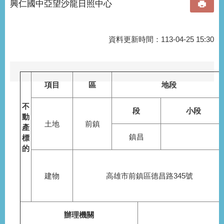
興仁國中亞望沙龍日照中心
資料更新時間：113-04-25 15:30
項目
區
地段
不
段
小段
動
土地
前鎮
產
鎮昌
標
的
建物
高雄市前鎮區德昌路345號
辦理機關