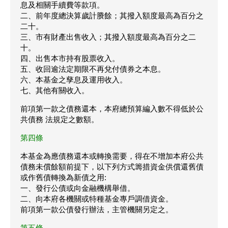
息及相關手續費等款項。
二、前年度總決算歲計賸餘；其撥入額度最高為百分之
二十。
三、市有財產出售收入；其撥入額度最高為百分之二
十。
四、出售本市持有股票收入。
五、收回逾法定期限不再兌付債券之本息。
六、本基金之孳息及運用收入。
七、其他有關收入。
前項第一款之債務還本，本府總預算編入數不得低於公
共債務 法規定之數額。
第四條
本基金為應債務還本或轉換需要，得在不增加本府公共
債務未償餘額前提下，以下列方式籌措資金供償還舊債
或作舊債轉換為新債之用:
一、發行公債或向金融機構舉借。
二、向本府各機關或特種基金專戶調借資金。
前項第一款公債發行辦法，主管機關另定之。
第五條