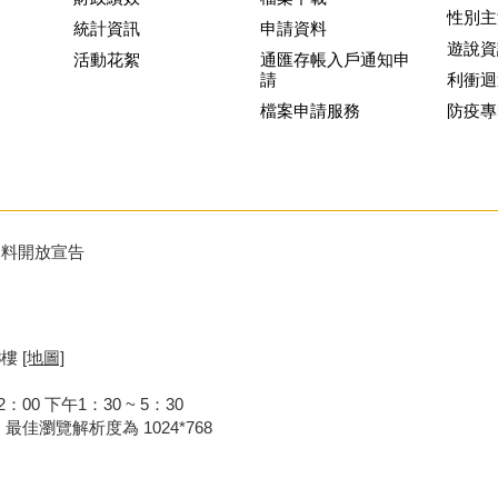
性別主
統計資訊
申請資料
遊說資
活動花絮
通匯存帳入戶通知申
請
利衝迴
檔案申請服務
防疫專
資料開放宣告
8樓
[地圖]
00 下午1：30 ~ 5：30
器，最佳瀏覽解析度為 1024*768