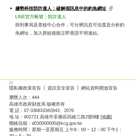
趨勢科技防詐達人：破解假訊息中的釣魚網址
​LINE官方帳號：防詐達人
與刑事局及查核中心合作，可分辨訊息可信度及分析釣
魚網址，加入群組後能立即查證不明連結。
:::
隱私權政策宣告
資訊安全宣告
網站資料開放宣告
瀏覽人次：
444
高雄市政府財政局 版權所有
電 話：07-3368333#2843、2076
地 址：802721 高雄市苓雅區四維三路2號8樓
[地圖]
聯絡信箱：d030000000@kcg.gov.tw
服務時間：星期一至星期五 上午8：00 ~ 12：00 下午1：
30 ~ 5：30