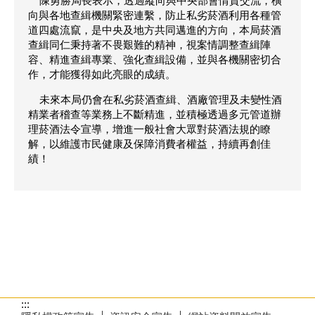
陳勇勝局長表示，透過縱向與中央部會情資交流，橫
向與各地查緝機關緊密連繫，防止私劣菸酒利用各種管
道四處流竄，是中央及地方共同邁進的方向，本局菸酒
查緝同仁秉持著不畏艱難的精神，視案情調整查緝陣
容、精進查緝專業、強化查緝設備，並與各機關密切合
作，才能獲得如此亮眼的成績。
未來本局仍會在私劣菸酒查緝、酒廠管理及未變性酒
精業者稽查等業務上不斷精進，並積極透過多元管道辦
理菸酒法令宣導，增進一般社會大眾對菸酒法規的瞭
解，以維護市民健康及保障消費者權益，持續再創佳
績！
:::