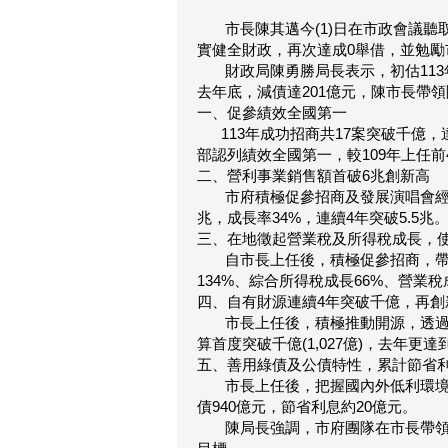
市長陳其邁今(1)日在市政會議聽
實健全財政，再次達成0舉借，並勉勵
財政局陳勇勝局長表示，初估113年
去年底，減債達201億元，陳市長帶
一、促參績效全國第一
113年成功招商共17案突破千億，達1
部認列績效全國第一，較109年上任前
二、營利事業銷售額首破6兆創新高
市府積極促參招商及發展演唱會經濟帶動
兆，成長率34%，連續4年突破5.5兆
三、在地徵起營業稅及所得稅成長，
自市長上任後，積極促參招商，帶動
134%、綜合所得稅成長66%、營業
四、自有財源連續4年突破千億，再創
市長上任後，積極推動開源，透過促參
算首度突破千億(1,027億)，去年更達
五、善用綠債及公債特性，累計節省利
市長上任後，把握國內外低利環境，利
債940億元，節省利息約20億元。
陳局長強調，市府團隊在市長帶領下