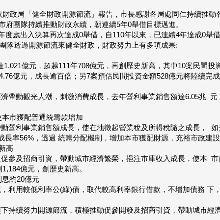
取財政局「健全財政開源節流」報告，市長感謝各局處同仁持續推動
市府團隊持續推動財政永續，朝連續5年0舉借目標邁進。
度歲出入決算再次達成0舉借，自110年以來，已連續4年達成0舉借
領團隊透過開源節流來健全財政，財政努力上有多項成果:
,021億元，超越111年708億元，再創歷史新高，其中10案民間投
4.76億元，成長逾百倍；另7案預估民間投資金額528億元將陸續完成
觀光人潮，刺激消費成長，去年營利事業銷售額達6.05兆 元，創歷
。
使本市獲配普通統籌款增加
營利事業銷售額成長，使在地徵起營業稅及所得稅隨之成長， 如去
稅成長率56%，透過 統籌分配機制，增加本市獲配財源，充裕市政建
新高
及招商引資，帶動城市經濟繁榮，挹注市庫收入成長，使本 市自有財
到1,184億元，創歷史新高。
息約20億元
用較低利率公(綠)債，取代較高利率銀行借款，不增加債務 下，
持續努力開源節流，積極推動促參開發及招商引資，帶動城市經濟