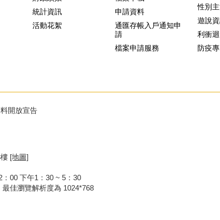
性別主
統計資訊
申請資料
遊說資
活動花絮
通匯存帳入戶通知申
請
利衝迴
檔案申請服務
防疫專
資料開放宣告
8樓
[地圖]
00 下午1：30 ~ 5：30
器，最佳瀏覽解析度為 1024*768