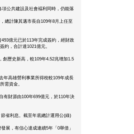
各項公共建設及社會褔利同時，仍能落
，總計陳其邁市長自109年8月上任至
資493億元已於113年完成簽約，經財政
簽約，合計達1021億元。
史新高，較109年4.52兆增加1.5
年高雄營利事業所得稅較109年成長
設所需資金。
源由100年699億元，於110年決
節省利息。截至年底總計運用公(綠)
發展，有信心達成連續5年「0舉借」